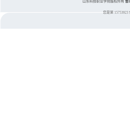
山东科技职业学院版权所有
鲁I
您是第
15753923