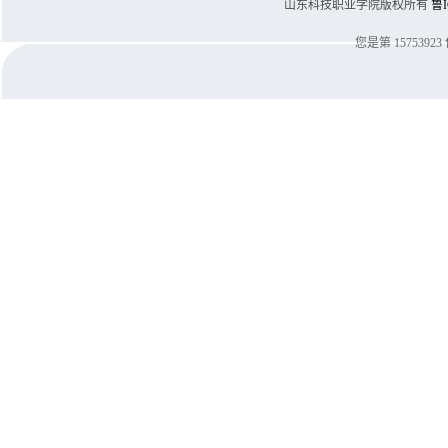
山东科技职业学院版权所有
鲁I
您是第
15753923