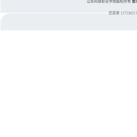
山东科技职业学院版权所有
鲁I
您是第
15753923